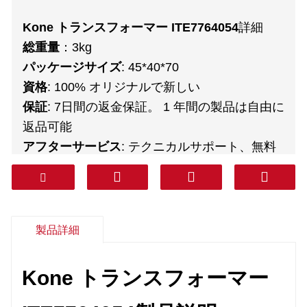
Kone トランスフォーマー ITE7764054
詳細
総重量
：3kg
パッケージサイズ
: 45*40*70
資格
: 100% オリジナルで新しい
保証
: 7日間の返金保証。 1 年間の製品は自由に
返品可能
アフターサービス
: テクニカルサポート、無料
スペアパーツ、返品、その他
交通機関
: DHL FEDEX TNT UPS AREMEX
Door to Door（プロフェッショナルライン・税
込み）
：韓国、南アジア、中東（サウジアラビ
製品詳細
ア、アラブ首長国連邦、カタールなど）、南ア
メリカ、チリ、メキシコ。
Kone トランスフォーマー