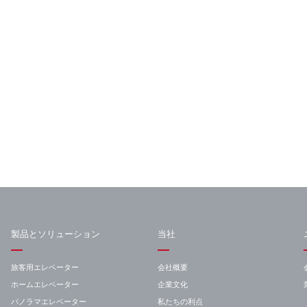
製品とソリューション
当社
旅客用エレベーター
会社概要
ホームエレベーター
企業文化
パノラマエレベーター
私たちの利点