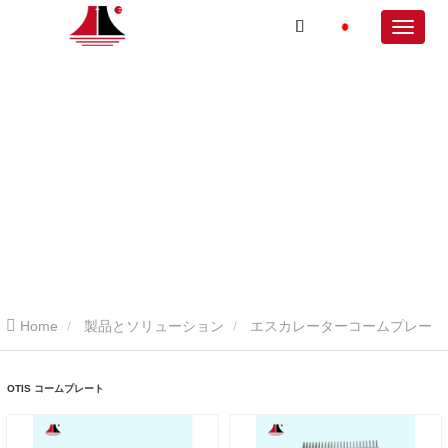
Home
製品とソリューション
エスカレーターコームプレー
ト
OTIS コームプレート
OTIS コームプレート