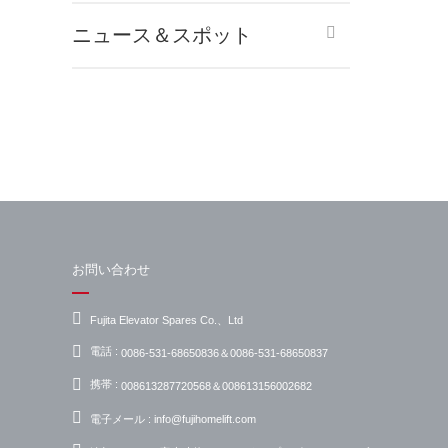
ニュース＆スポット
お問い合わせ
Fujita Elevator Spares Co.、Ltd
電話 :
0086-531-68650836＆0086-531-68650837
携帯 :
008613287720568＆008613156002682
電子メール :
info@fujihomelift.com