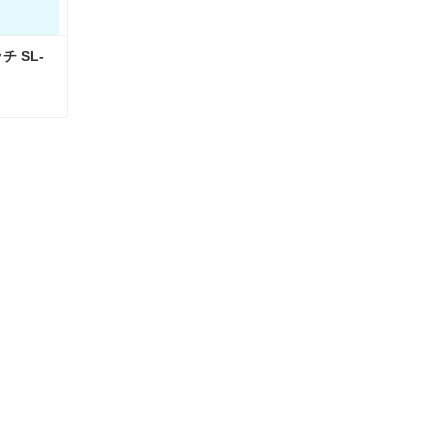
 SL-
LG シグマ エレベータースイッチ SL-73B