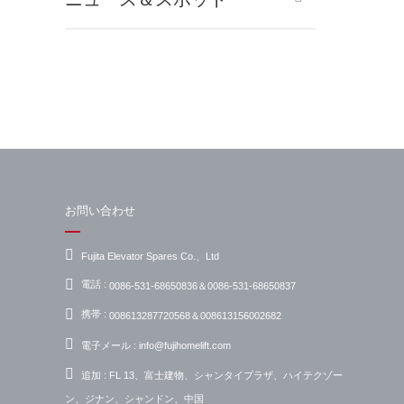
お問い合わせ
Fujita Elevator Spares Co.、Ltd
電話 :
0086-531-68650836＆0086-531-68650837
携帯 :
008613287720568＆008613156002682
電子メール :
info@fujihomelift.com
追加 :
FL 13、富士建物、シャンタイプラザ、ハイテクゾー
ン、ジナン、シャンドン、中国