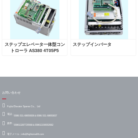
ステップエレベータ一体型コン
ステップインバータ
トローラ AS380 4T05P5
お問い合わせ
Fujita Elevator Spares Co.、Ltd
電話 :
0086-531-68650836＆0086-531-68650837
携帯 :
008613287720568＆008613156002682
電子メール :
info@fujihomelift.com