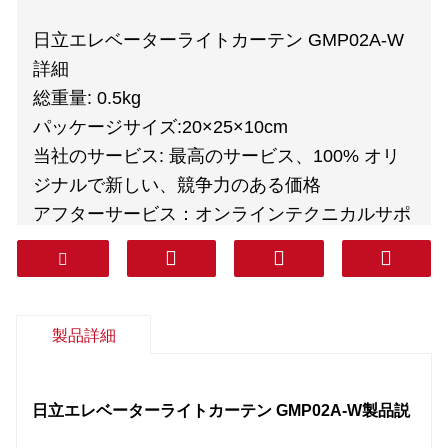
日立エレベーターライトカーテン GMP02A-W
詳細
総重量: 0.5kg
パッケージサイズ:
20×25×10cm
当社のサービス: 最高のサービス、100% オリ
ジナルで新しい、競争力のある価格
アフターサービス：オンラインテクニカルサポ
ート、無料スペアパーツ、返品、その他
保証: 1年
宅配業者: DHL FEDEX TNT UPS AREMEX
Door to Door（プロフェッショナルライン、税
製品詳細
込み）：韓国、南アジア、中東（サウジアラビ
ア、アラブ首長国連邦、カタールなど）、南
日立エレベーターライトカーテン GMP02A-W
製品説
米、チリ、メキシコ。