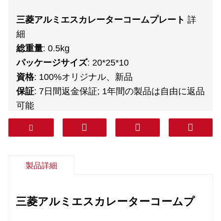
三菱アルミエスカレーターコームプレート
詳
細
総重量
: 0.5kg
パッケージサイズ
: 20*25*10
資格
: 100%オリジナル、新品
保証
: 7日間返金保証; 1年間の製品は自由に返品
可能
アフターサービス
: 技術サポート、無料スペア
パーツ、返品、その他
交通機関
: DHL、FEDEX、TNT、UPS、
AREMEX
製品詳細
ドアツードア（プロフェッショナルライン、税
込）
: 韓国、南アジア、中東（KSA、UAE、カ
三菱アルミエスカレーターコームプ
タールなど）、南米、チリ、メキシコ。