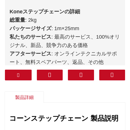
Koneステップチェーンの詳細
総重量
: 2kg
パッケージサイズ
: 1m×25mm
私たちのサービス
: 最高のサービス、100%オリ
ジナル、新品、競争力のある価格
アフターサービス
: オンラインテクニカルサポ
ート、無料スペアパーツ、返品、その他
保証
: 1年
宅配便
: DHL FEDEX TNT UPS AREMEX
ドアツードア（プロフェッショナルライン、税
込）
: 韓国、南アジア、中東 (KSA、UAE、カタ
製品詳細
ールなど)、南米、チリ、メキシコ。
コーンステップチェーン
製品説明