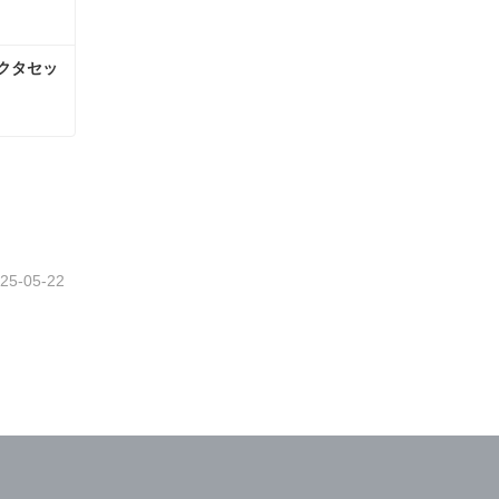
コネクタセッ
KONE KM51034346G01 コネクタセット、KCERAL
さい
25-05-22