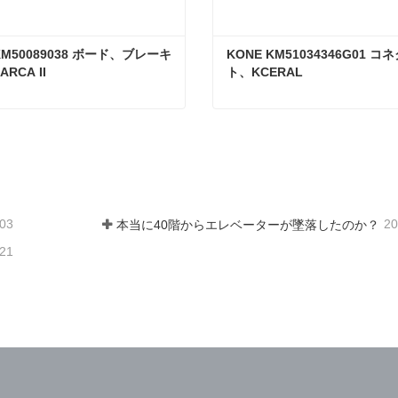
KM50089038 ボード、ブレーキ 
KONE KM51034346G01 
ARCA II
ト、KCERAL
KONE KM50089038 ボード、ブレーキ 60V DC ARCA II
ンタクトしてください
今コンタクトしてくだ
-03
20
本当に40階からエレベーターが墜落したのか？
-21