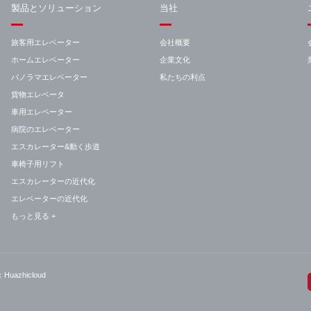
製品とソリューション
当社
旅客用エレベーター
会社概要
ホームエレベーター
企業文化
パノラマエレベーター
私たちの利点
貨物エレベータ
車用エレベーター
病院のエレベーター
エスカレーター&動く歩道
車椅子用リフト
エスカレーターの近代化
エレベーターの近代化
もっと見る +
azhicloud