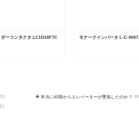
ダーコンタクタ LC1D18F7C 
モナークインバータ L-C-400
シャナイダーコンタクタ LC1D18F7C AC110V
モナークインバータ L-C-40
ンタクトしてください
今コンタクトしてくだ
-03
20
本当に40階からエレベーターが墜落したのか？
-21