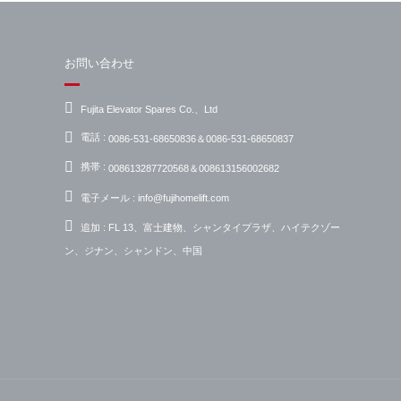
お問い合わせ
Fujita Elevator Spares Co.、Ltd
電話 :
0086-531-68650836＆0086-531-68650837
携帯 :
008613287720568＆008613156002682
電子メール :
info@fujihomelift.com
追加 :
FL 13、富士建物、シャンタイプラザ、ハイテクゾー
ン、ジナン、シャンドン、中国