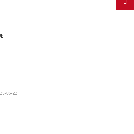
7用
07用
さい
25-05-22