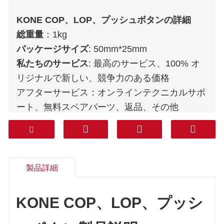
KONE COP、LOP、プッシュボタンの詳細
総重量
：1kg
パッケージサイズ
: 50mm*25mm
私たちのサービス
: 最高のサービス、100% オ
リジナルで新しい、競争力のある価格
アフターサービス：オンラインテクニカルサポ
ート、無料スペアパーツ、返品、その他
保証
: 1年
宅配便
: DHL FEDEX TNT UPS AREMEX
Door to Door（プロフェッショナルライン・税
込み）
：韓国、南アジア、中東（サウジアラビ
製品詳細
ア、アラブ首長国連邦、カタールなど）、南ア
メリカ、チリ、メキシコ。
KONE COP、LOP、プッシ