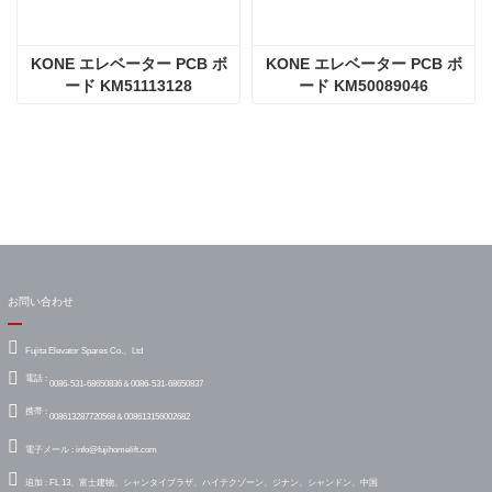
KONE エレベーター PCB ボ
KONE エレベーター PCB ボ
ード KM51113128
ード KM50089046
お問い合わせ
Fujita Elevator Spares Co.、Ltd
電話 :
0086-531-68650836＆0086-531-68650837
携帯 :
008613287720568＆008613156002682
電子メール :
info@fujihomelift.com
追加 :
FL 13、富士建物、シャンタイプラザ、ハイテクゾーン、ジナン、シャンドン、中国