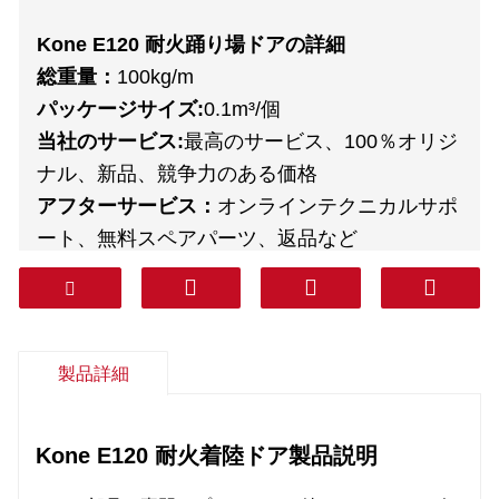
Kone E120 耐火踊り場ドアの詳細
総重量：
100kg/m
パッケージサイズ:
0.1m³/個
当社のサービス:
最高のサービス、100％オリジ
ナル、新品、競争力のある価格
アフターサービス：
オンラインテクニカルサポ
ート、無料スペアパーツ、返品など
保証：
1年
宅配業者:
DHL、FEDEX、TNT、UPS、
AREMEX
ドアツードア（プロフェッショナルライン、税
製品詳細
込）：
韓国、南アジア、中東（サウジアラビ
ア、アラブ首長国連邦、カタールなど）、南
Kone E120 耐火着陸ドア
製品説明
米、チリ、メキシコ。